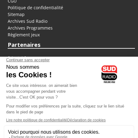
CGU
Politique de confidentialité
Sitemap
Archives Sud Radio
Archives Programmes
Règlement jeux
Partenaires
fiducial.fr
lyoncapitale.fr
olympique-et-lyonnais.com
L'application Iphone / Android
Téléchargez l'application
Les cookies
Gestion des cookies