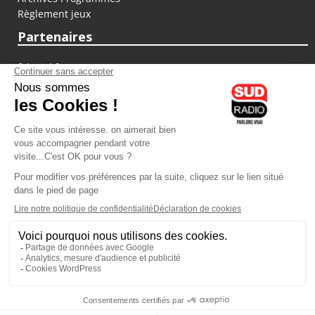
Règlement jeux
Partenaires
fiducial.fr
lyoncapitale.fr
olympique-et-lyonnais.com
L'application Iphone / Android
Téléchargez l'application
Les cookies
Gestion des cookies
Crédit photos : ©Sud Radio / Pierre Olivier
03H00
-
06H00
06H00 - 07H00