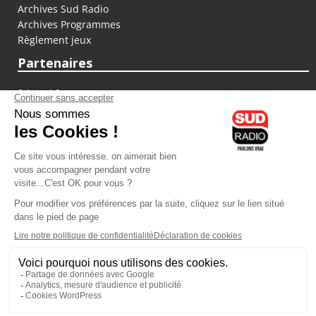
Archives Sud Radio
Archives Programmes
Règlement jeux
Partenaires
fiducial.fr
lyoncapitale.fr
olympique-et-lyonnais.com
L'application Iphone / Android
Téléchargez l'application
Les cookies
Gestion des cookies
Crédit photos : ©Sud Radio / Pierre Olivier