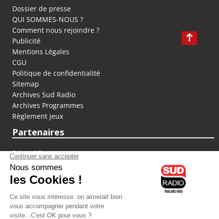
Dossier de presse
QUI SOMMES-NOUS ?
Comment nous rejoindre ?
Publicité
Mentions Légales
CGU
Politique de confidentialité
Sitemap
Archives Sud Radio
Archives Programmes
Règlement jeux
Partenaires
fiducial.fr
lyoncapitale.fr
olympique-et-lyonnais.com
L'application Iphone / Android