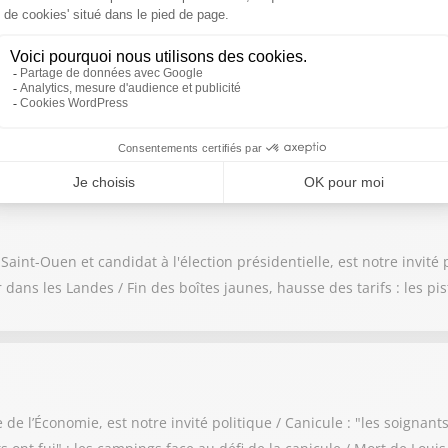
 et ancienne candidate à la Présidentielle, est notre invitée polit
igne / Restaurants, barbiers, CPF : comment les dealers blanchis
t-Ouen et candidat à l'élection présidentielle, est notre invité po
 dans les Landes / Fin des boîtes jaunes, hausse des tarifs : les pi
 l’Économie, est notre invité politique / Canicule : "les soignants