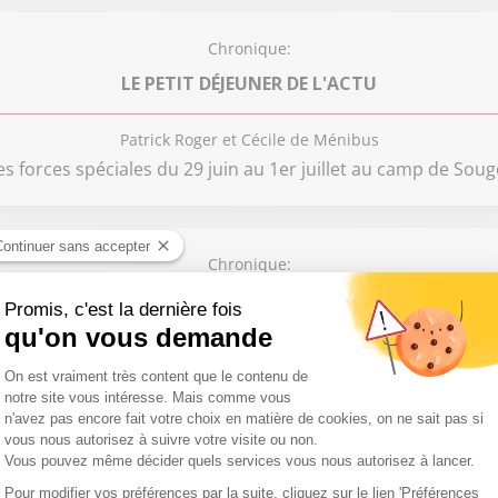
Chronique:
LE PETIT DÉJEUNER DE L'ACTU
Patrick Roger et Cécile de Ménibus
es forces spéciales du 29 juin au 1er juillet au camp de So
Chronique:
L'INVITÉ DU GRAND MATIN
Cécile de Ménibus, Patrick Roger
 et champion d’Europe 2000 de football. Co-auteur de "Dri
quête de la commissaire Paccini", avec Gilles Del Pappas (R