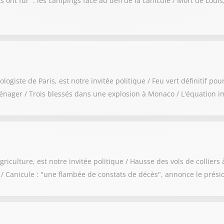
s ont fui" : les campings face au défi de la canicule / Mort de Loui
ste de Paris, est notre invitée politique / Feu vert définitif pour 
énager / Trois blessés dans une explosion à Monaco / L'équation im
culture, est notre invitée politique / Hausse des vols de colliers à 
e / Canicule : "une flambée de constats de décès", annonce le pré