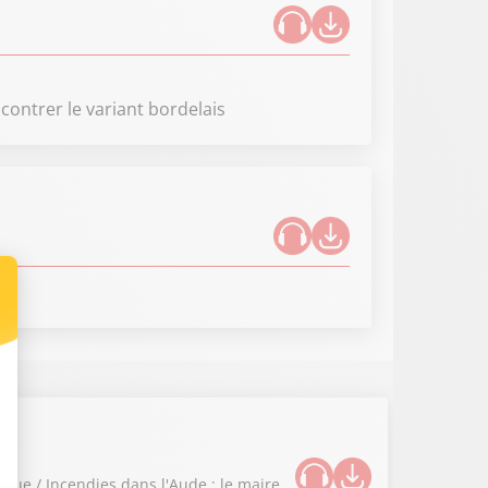
contrer le variant bordelais
ique / Incendies dans l'Aude : le maire