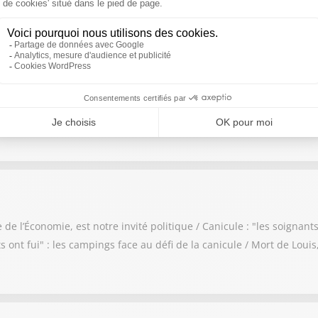
igne / Restaurants, barbiers, CPF : comment les dealers blanchis
t-Ouen et candidat à l'élection présidentielle, est notre invité po
 dans les Landes / Fin des boîtes jaunes, hausse des tarifs : les pi
 l’Économie, est notre invité politique / Canicule : "les soignants
s ont fui" : les campings face au défi de la canicule / Mort de Loui