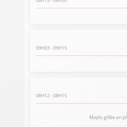
08H15
- 08H30
09H03
- 09H15
08H12
- 08H15
Maÿlis giflée en 