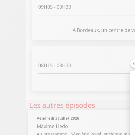
09H05
- 09H30
À Bordeaux, un centre de va
08H15
- 08H30
Les autres épisodes
Vendredi 3 Juillet 2026
Maxime Lledo
Au programme : Ségolène Royal, ancienne ministre