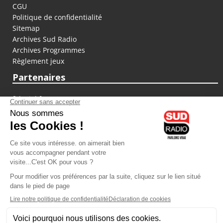
CGU
Politique de confidentialité
Sitemap
Archives Sud Radio
Archives Programmes
Règlement jeux
Partenaires
fiducial.fr
lyoncapitale.fr
olympique-et-lyonnais.com
L'application Iphone / Android
Téléchargez l'application
Les cookies
Gestion des cookies