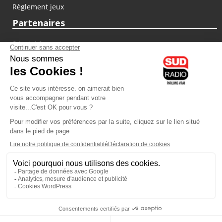
Règlement jeux
Partenaires
fiducial.fr
lyoncapitale.fr
olympique-et-lyonnais.com
L'application Iphone / Android
Téléchargez l'application
Les cookies
Gestion des cookies
Crédit photos : ©Sud Radio / Pierre Olivier
10H00
-
13H00
13H00 - 14H00