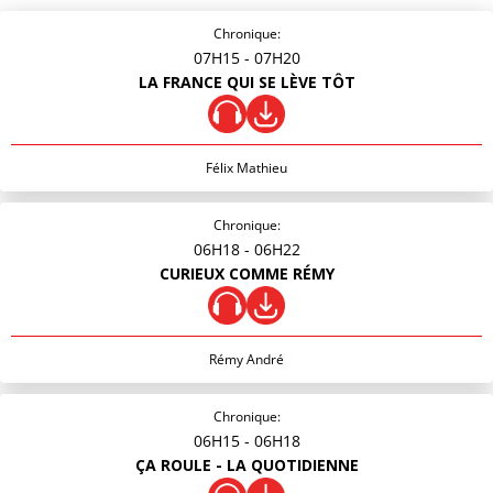
Chronique:
07H15
- 07H20
LA FRANCE QUI SE LÈVE TÔT
Félix Mathieu
Chronique:
06H18
- 06H22
CURIEUX COMME RÉMY
Rémy André
Chronique:
06H15
- 06H18
ÇA ROULE - LA QUOTIDIENNE