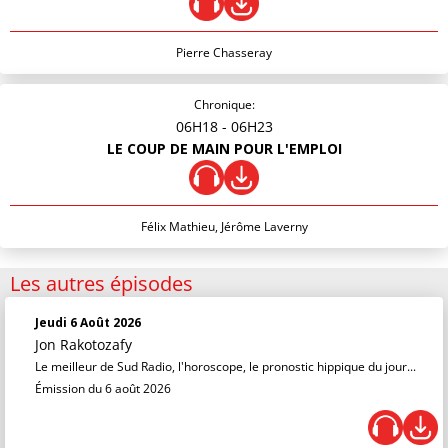
Pierre Chasseray
Chronique:
06H18
- 06H23
LE COUP DE MAIN POUR L'EMPLOI
Félix Mathieu, Jérôme Laverny
Les autres épisodes
Jeudi 6 Août 2026
Jon Rakotozafy
Le meilleur de Sud Radio, l'horoscope, le pronostic hippique du jour...
Émission du 6 août 2026