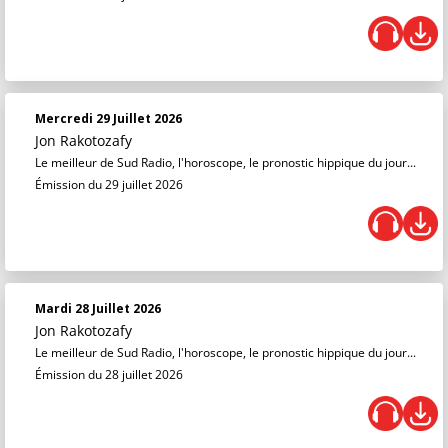
Mercredi 29 Juillet 2026
Jon Rakotozafy
Le meilleur de Sud Radio, l'horoscope, le pronostic hippique du jour...
Émission du 29 juillet 2026
Mardi 28 Juillet 2026
Jon Rakotozafy
Le meilleur de Sud Radio, l'horoscope, le pronostic hippique du jour...
Émission du 28 juillet 2026