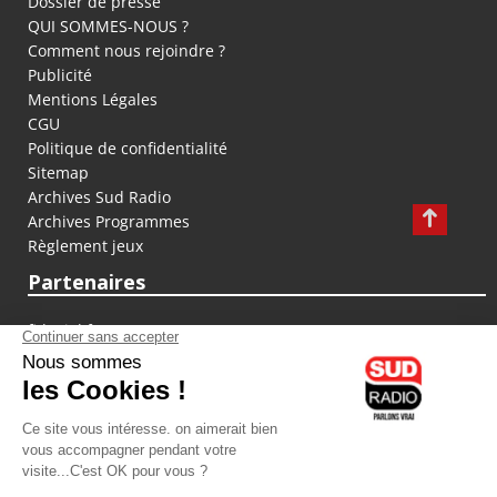
Dossier de presse
QUI SOMMES-NOUS ?
Comment nous rejoindre ?
Publicité
Mentions Légales
CGU
Politique de confidentialité
Sitemap
Archives Sud Radio
Archives Programmes
Règlement jeux
Partenaires
fiducial.fr
lyoncapitale.fr
olympique-et-lyonnais.com
L'application Iphone / Android
Téléchargez l'application