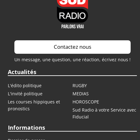
Contactez nous
Un message, une question, une réaction, écrivez nous !
Actualités
L'édito politique
RUGBY
L'invité politique
MEDIAS
Les courses hippiques et
HOROSCOPE
pronostics
Sud Radio à votre Service avec
Fiducial
Informations