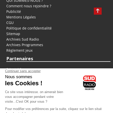
QUI SOMMES-NOUS ?
Comment nous rejoindre ?
Publicité
Mentions Légales
CGU
Politique de confidentialité
Sitemap
Archives Sud Radio
Archives Programmes
Règlement jeux
Partenaires
fiducial.fr
lyoncapitale.fr
olympique-et-lyonnais.com
L'application Iphone / Android
Téléchargez l'application