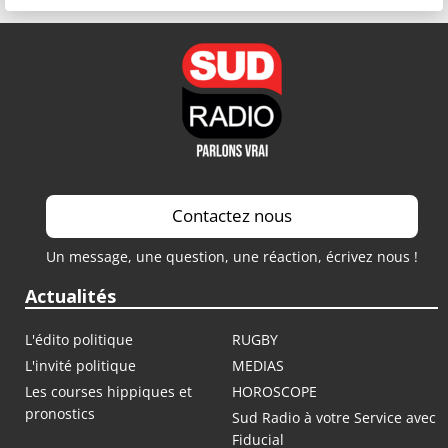
Contactez nous
Un message, une question, une réaction, écrivez nous !
Actualités
L'édito politique
RUGBY
L'invité politique
MEDIAS
Les courses hippiques et
HOROSCOPE
pronostics
Sud Radio à votre Service avec
Fiducial