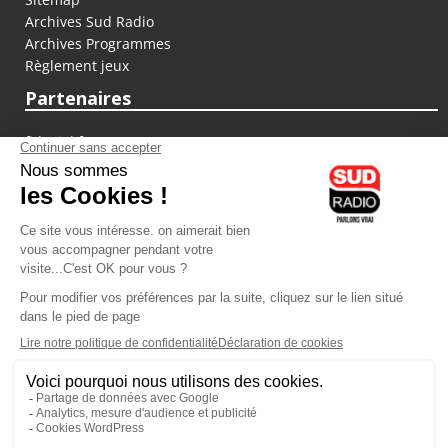
Archives Sud Radio
Archives Programmes
Règlement jeux
Partenaires
fiducial.fr
lyoncapitale.fr
olympique-et-lyonnais.com
L'application Iphone / Android
Téléchargez l'application
Les cookies
Gestion des cookies
Crédit photos : ©Sud Radio / Pierre Olivier