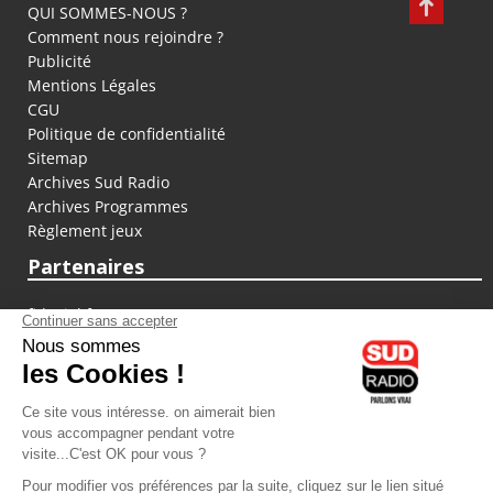
QUI SOMMES-NOUS ?
Comment nous rejoindre ?
Publicité
Mentions Légales
CGU
Politique de confidentialité
Sitemap
Archives Sud Radio
Archives Programmes
Règlement jeux
Partenaires
fiducial.fr
lyoncapitale.fr
olympique-et-lyonnais.com
L'application Iphone / Android
Téléchargez l'application