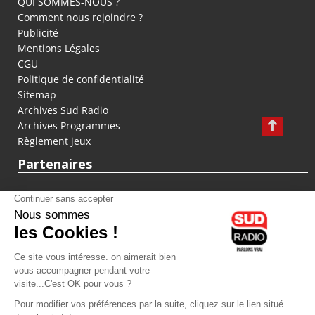
QUI SOMMES-NOUS ?
Comment nous rejoindre ?
Publicité
Mentions Légales
CGU
Politique de confidentialité
Sitemap
Archives Sud Radio
Archives Programmes
Règlement jeux
Partenaires
fiducial.fr
lyoncapitale.fr
olympique-et-lyonnais.com
L'application Iphone / Android
Téléchargez l'application