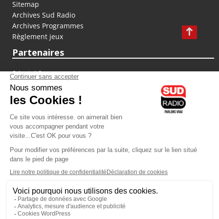
Sitemap
Archives Sud Radio
Archives Programmes
Règlement jeux
Partenaires
fiducial.fr
lyoncapitale.fr
olympique-et-lyonnais.com
L'application Iphone / Android
Téléchargez l'application
Les cookies
Gestion des cookies
Crédit photos : ©Sud Radio / Pierre Olivier