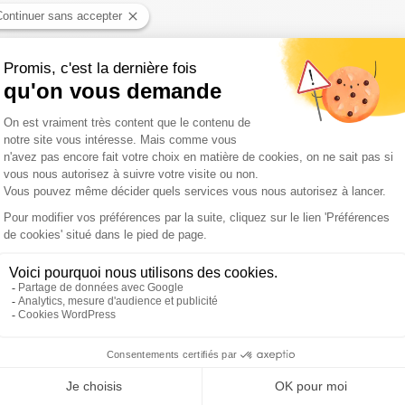
ait par le Sparta Prague
 faire augmenter le prix des assurances / Ceuta : réunion d'urgence
éée l'exploit
nde, dans l'Aude et dans le Var / 30 000 personnes confinées en Mo