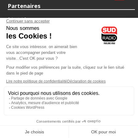
Partenaires
fiducial.fr
lyoncapitale.fr
olympique-et-lyonnais.com
L'application Iphone / Android
Téléchargez l'application
Les cookies
Gestion des cookies
Crédit photos : ©Sud Radio / Pierre Olivier
15H00
-
16H00
16H00 - 17H00
Jacques Pessis
Marie
Les clefs d'une vie
C'est votre avenir