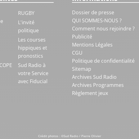
Dossier de presse
RUGBY
QUI SOMMES-NOUS ?
ue
L'invité
Comment nous rejoindre ?
politique
Publicité
S
Les courses
Mentions Légales
hippiques et
CGU
pronostics
Politique de confidentialité
COPE
Sud Radio à
Sitemap
votre Service
Archives Sud Radio
avec Fiducial
Archives Programmes
Règlement jeux
Crédit photos : ©Sud Radio / Pierre Olivier