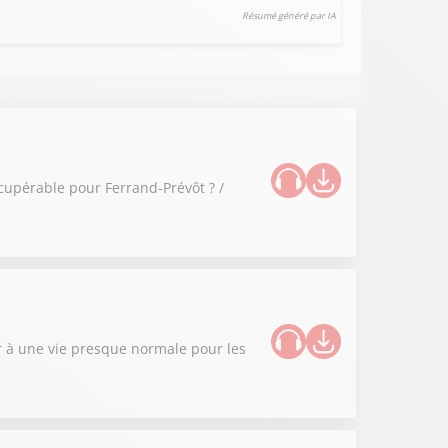
Résumé généré par IA
cupérable pour Ferrand-Prévôt ? /
r à une vie presque normale pour les