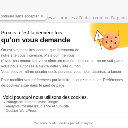
 faire augmenter le prix des assurances / Ceuta : réunion d'urgence
éée l'exploit
nde, dans l'Aude et dans le Var / 30 000 personnes confinées en Mo
n Gironde / Les pompiers sollicités partout en France / Des vacanc