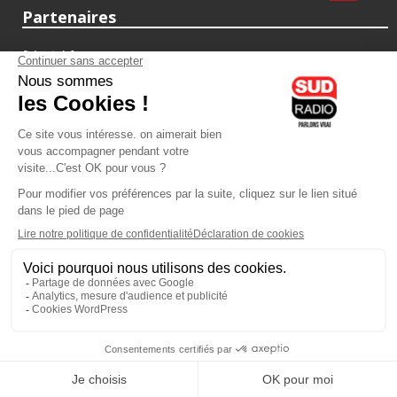
Partenaires
fiducial.fr
lyoncapitale.fr
olympique-et-lyonnais.com
L'application Iphone / Android
Téléchargez l'application
Les cookies
Gestion des cookies
Crédit photos : ©Sud Radio / Pierre Olivier
13H30
-
14H00
14H00 - 14H30
Nathalie Schraen-Guirma
Gérard Collard et Valérie Expert
C'est ça la France
Les coups de coeur des libraires