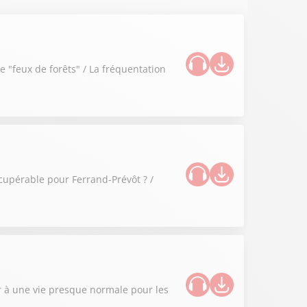
e "feux de forêts" / La fréquentation
cupérable pour Ferrand-Prévôt ? /
r à une vie presque normale pour les