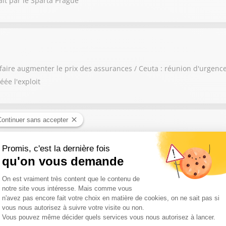
ait par le Sparta Prague
 faire augmenter le prix des assurances / Ceuta : réunion d'urgence
éée l'exploit
nde, dans l'Aude et dans le Var / 30 000 personnes confinées en Mo