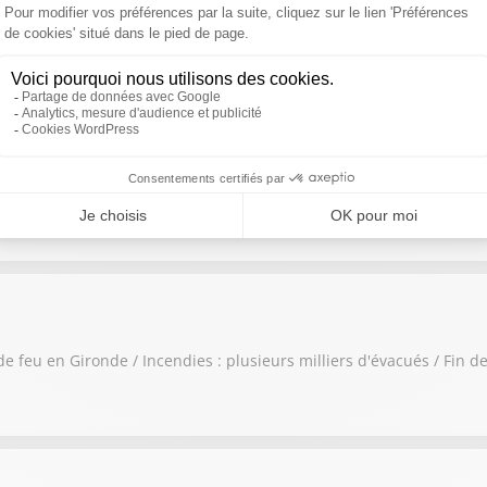
n Gironde / Les pompiers sollicités partout en France / Des vacanc
rtent la Gironde / Incendie fixé à Fontainebleau / Les élèves contr
de feu en Gironde / Incendies : plusieurs milliers d'évacués / Fin d