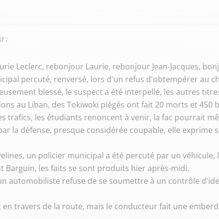
t :
 Laurie Leclerc, rebonjour Laurie, rebonjour Jean-Jacques, bon
nicipal percuté, renversé, lors d'un refus d'obtempérer au c
ieusement blessé, le suspect a été interpellé, les autres titres
ions au Liban, des Tokiwoki piégés ont fait 20 morts et 450 b
s trafics, les étudiants renoncent à venir, la fac pourrait
iée par la défense, presque considérée coupable, elle exprime
ines, un policier municipal a été percuté par un véhicule, le
 Barguin, les faits se sont produits hier après-midi.
 un automobiliste refuse de se soumettre à un contrôle d'ide
t en travers de la route, mais le conducteur fait une emberd