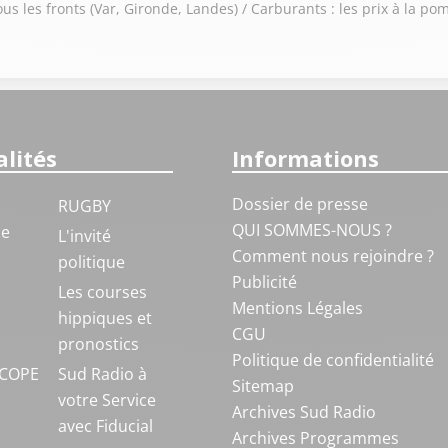
ous les fronts (Var, Gironde, Landes) / Carburants : les prix à la p
lités
Informations
Dossier de presse
RUGBY
QUI SOMMES-NOUS ?
ue
L'invité
Comment nous rejoindre ?
politique
Publicité
S
Les courses
Mentions Légales
hippiques et
CGU
pronostics
Politique de confidentialité
COPE
Sud Radio à
Sitemap
votre Service
Archives Sud Radio
avec Fiducial
Archives Programmes