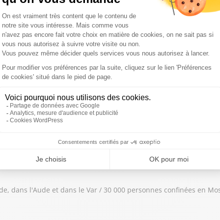
ne femme disparue après une montée des eaux d'une rivière / Retou
ait par le Sparta Prague
 faire augmenter le prix des assurances / Ceuta : réunion d'urgence
éée l'exploit
nde, dans l'Aude et dans le Var / 30 000 personnes confinées en Mo