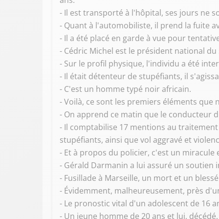
ans.
- Il est transporté à l'hôpital, ses jours ne
- Quant à l'automobiliste, il prend la fuite
- Il a été placé en garde à vue pour tentati
- Cédric Michel est le président national d
- Sur le profil physique, l'individu a été inte
- Il était détenteur de stupéfiants, il s'agis
- C'est un homme typé noir africain.
- Voilà, ce sont les premiers éléments que
- On apprend ce matin que le conducteur de 
- Il comptabilise 17 mentions au traitement
stupéfiants, ainsi que vol aggravé et violen
- Et à propos du policier, c'est un miracule
- Gérald Darmanin a lui assuré un soutien i
- Fusillade à Marseille, un mort et un blessé
- Évidemment, malheureusement, près d'un
- Le pronostic vital d'un adolescent de 16 a
- Un jeune homme de 20 ans et lui, décédé, ç