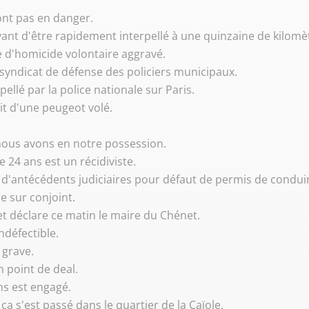
 sont pas en danger.
 avant d'être rapidement interpellé à une quinzaine de kilomèt
ve d'homicide volontaire aggravé.
u syndicat de défense des policiers municipaux.
rpellé par la police nationale sur Paris.
sait d'une peugeot volé.
 nous avons en notre possession.
24 ans est un récidiviste.
 d'antécédents judiciaires pour défaut de permis de conduir
ce sur conjoint.
 et déclare ce matin le maire du Chénet.
ndéfectible.
 grave.
 point de deal.
ns est engagé.
a s'est passé dans le quartier de la Caïole.