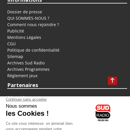
Dossier de presse
QUI SOMMES-NOUS ?
Comment nous rejoindre ?
Publicité
Mentions Légales
CGU
Politique de confidentialité
Sitemap
Archives Sud Radio
Archives Programmes
Règlement jeux
Partenaires
fiducial.fr
lyoncapitale.fr
olympique-et-lyonnais.com
L'application Iphone / Android