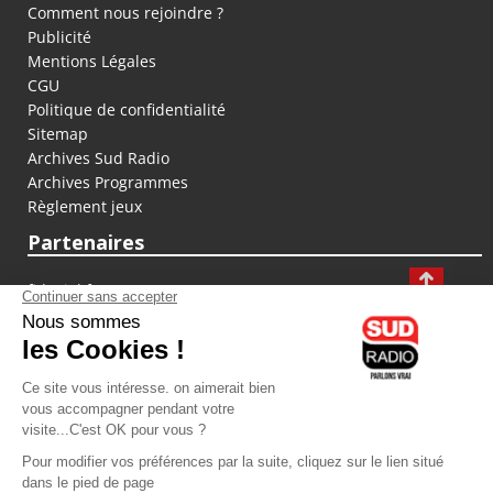
Comment nous rejoindre ?
Publicité
Mentions Légales
CGU
Politique de confidentialité
Sitemap
Archives Sud Radio
Archives Programmes
Règlement jeux
Partenaires
fiducial.fr
lyoncapitale.fr
olympique-et-lyonnais.com
L'application Iphone / Android
Téléchargez l'application