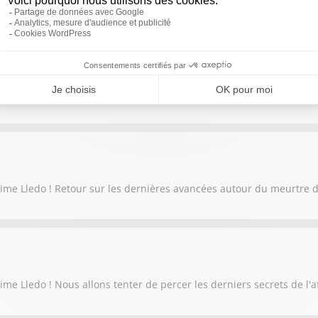
me Lledo ! Les incendies en Gironde auraient-ils pu être évités ?
xime Lledo ! Retour sur les dernières avancées autour du meurtre
me Lledo ! Nous allons tenter de percer les derniers secrets de l'a