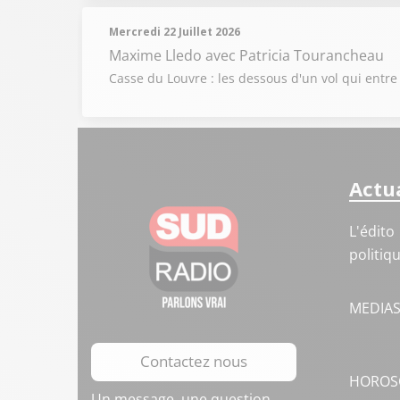
Mercredi 22 Juillet 2026
Maxime Lledo
avec Patricia Tourancheau
Casse du Louvre : les dessous d'un vol qui entre
Actua
L'édito
politiq
MEDIA
Contactez nous
HOROS
Un message, une question,