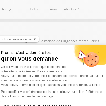
des agriculteurs, du terrain, a sauvé la situation"
xime Lledo ! Plongée dans le monde des urgences marseillaises
me Lledo ! Les drones : la nouvelle révolution pour lutter contre le
me Lledo ! Retour sur l'arrivée de "ZZ" à la tête des Bleus