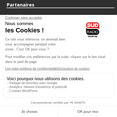
Partenaires
fiducial.fr
lyoncapitale.fr
olympique-et-lyonnais.com
L'application Iphone / Android
Téléchargez l'application
Les cookies
Gestion des cookies
Crédit photos : ©Sud Radio / Pierre Olivier
10H00
-
13H00
13H00 - 14H00
Noémie Halioua
Jacques Pessis
Les débats de l'été
Les clefs d'une vie