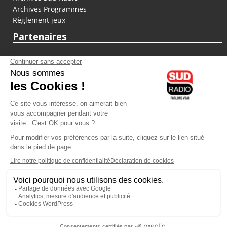
Archives Programmes
Règlement jeux
Partenaires
fiducial.fr
lyoncapitale.fr
olympique-et-lyonnais.com
L'application Iphone / Android
Téléchargez l'application
Les cookies
Gestion des cookies
Crédit photos : ©Sud Radio / Pierre Olivier