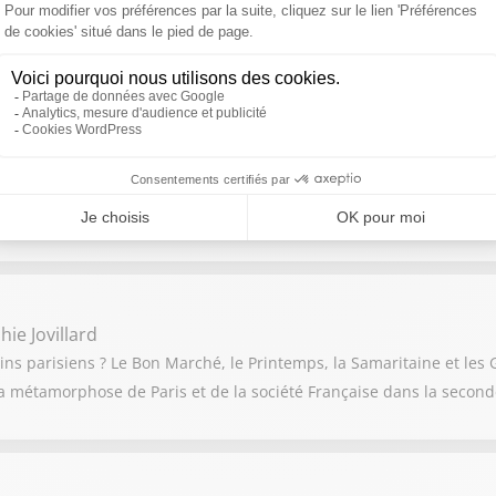
mie Mathy
Mimie Mathy de retour en inédit après 2 ans d’absence sur TF1
rent Luyat
neau", un cercle d'énergie lumineux qui s'inspire de l’univers du
ie Jovillard
ns parisiens ? Le Bon Marché, le Printemps, la Samaritaine et les G
a métamorphose de Paris et de la société Française dans la seconde