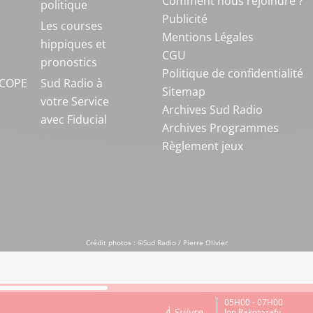
Comment nous rejoindre ?
politique
Publicité
S
Les courses
Mentions Légales
hippiques et
CGU
pronostics
Politique de confidentialité
COPE
Sud Radio à
Sitemap
votre Service
Archives Sud Radio
avec Fiducial
Archives Programmes
Règlement jeux
Crédit photos : ©Sud Radio / Pierre Olivier
05H00 - 07H00
À Suivre
Jon Rakotozafy