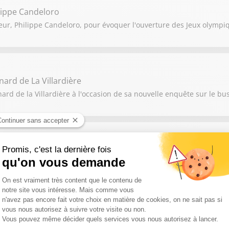
lippe Candeloro
eur, Philippe Candeloro, pour évoquer l'ouverture des Jeux olympiq
nard de La Villardière
ard de la Villardière à l'occasion de sa nouvelle enquête sur le bu
ain Nigita, Pierre-Nicolas Cléré
 2025 et celles à voir absolument en 2026 ? Puis quels sont les no
du Mondial de football 2026 ?