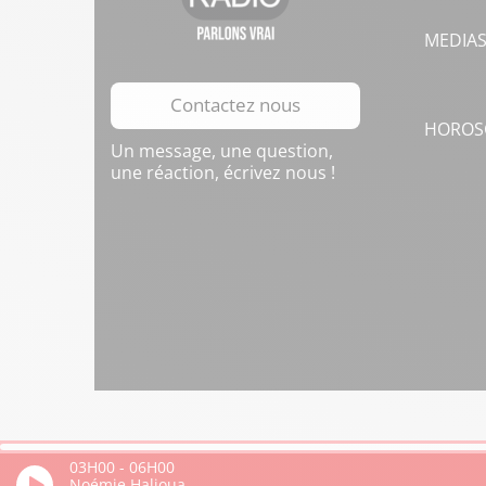
MEDIA
Contactez nous
HOROS
Un message, une question,
une réaction, écrivez nous !
03H00
-
06H00
Noémie Halioua