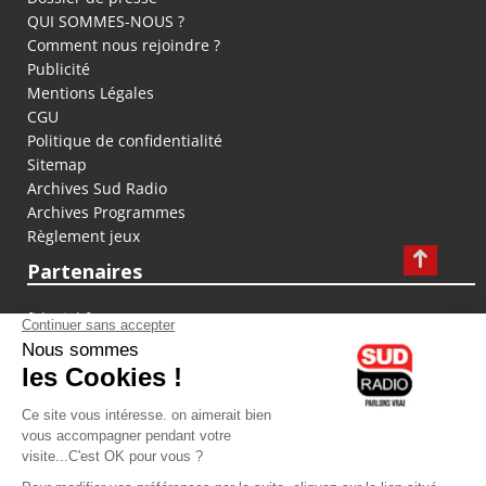
QUI SOMMES-NOUS ?
Comment nous rejoindre ?
Publicité
Mentions Légales
CGU
Politique de confidentialité
Sitemap
Archives Sud Radio
Archives Programmes
Règlement jeux
Partenaires
fiducial.fr
lyoncapitale.fr
olympique-et-lyonnais.com
L'application Iphone / Android
Téléchargez l'application