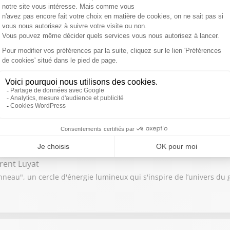
ain Nigita, Pierre-Nicolas Cléré
 2025 et celles à voir absolument en 2026 ? Puis quels sont les no
du Mondial de football 2026 ?
mie Mathy
Mimie Mathy de retour en inédit après 2 ans d’absence sur TF1
rent Luyat
neau", un cercle d'énergie lumineux qui s'inspire de l’univers du