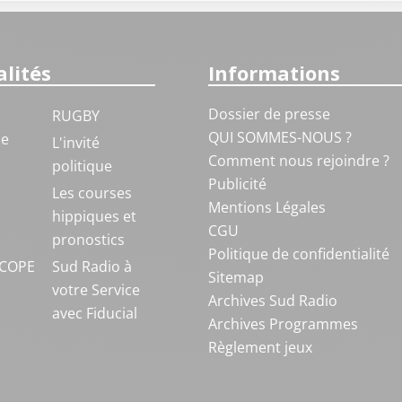
lités
Informations
Dossier de presse
RUGBY
QUI SOMMES-NOUS ?
ue
L'invité
Comment nous rejoindre ?
politique
Publicité
S
Les courses
Mentions Légales
hippiques et
CGU
pronostics
Politique de confidentialité
COPE
Sud Radio à
Sitemap
votre Service
Archives Sud Radio
avec Fiducial
Archives Programmes
Règlement jeux