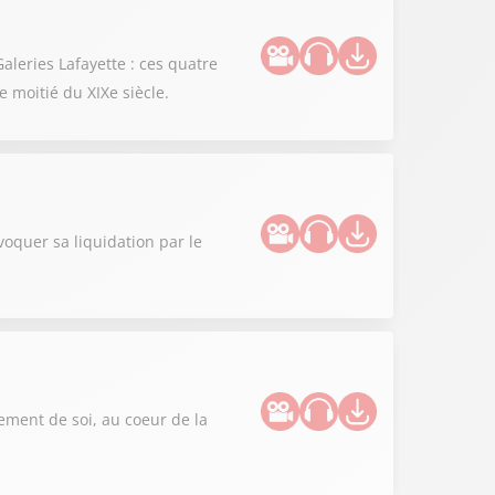
aleries Lafayette : ces quatre
 moitié du XIXe siècle.
oquer sa liquidation par le
sement de soi, au coeur de la