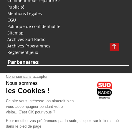
Comment nous rejoindre ?
Publicité
Mentions Légales
CGU
Politique de confidentialité
Sitemap
Archives Sud Radio
Archives Programmes
Règlement jeux
Partenaires
fiducial.fr
lyoncapitale.fr
olympique-et-lyonnais.com
L'application Iphone / Android
Téléchargez l'application
Les cookies