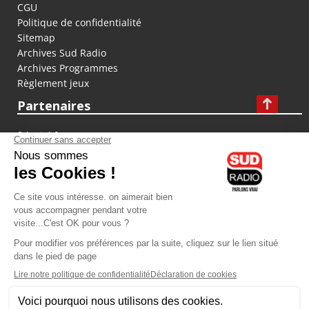
CGU
Politique de confidentialité
Sitemap
Archives Sud Radio
Archives Programmes
Règlement jeux
Partenaires
fiducial.fr
lyoncapitale.fr
olympique-et-lyonnais.com
L'application Iphone / Android
Téléchargez l'application
Les cookies
Gestion des cookies