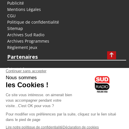
Publicité
Mentions Légales
CGU
Politique de confidentialité
Sitemap
Archives Sud Radio
Archives Programmes
Règlement jeux
Partenaires
fiducial.fr
lyoncapitale.fr
olympique-et-lyonnais.com
L'application Iphone / Android
Téléchargez l'application
Les cookies