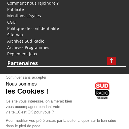
Comment nous rejoindre ?
Publicité
Mentions Légales
CGU
Politique de confidentialité
Sitemap
Archives Sud Radio
Archives Programmes
Règlement jeux
Partenaires
fiducial.fr
lyoncapitale.fr
olympique-et-lyonnais.com
L'application Iphone / Android
Téléchargez l'application