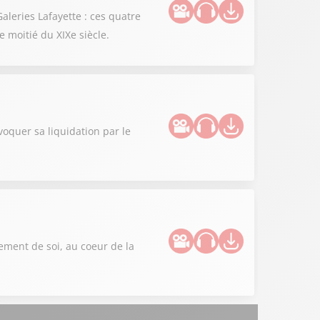
aleries Lafayette : ces quatre
 moitié du XIXe siècle.
oquer sa liquidation par le
sement de soi, au coeur de la