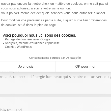
 2025 et celles à voir absolument en 2026 ? Puis quels sont les no
du Mondial de football 2026 ?
mie Mathy
Mimie Mathy de retour en inédit après 2 ans d’absence sur TF1
rent Luyat
neau", un cercle d'énergie lumineux qui s'inspire de l’univers du
ie Jovillard