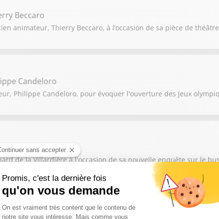
erry Beccaro
ien animateur, Thierry Beccaro, à l’occasion de sa pièce de théâtre 
lippe Candeloro
eur, Philippe Candeloro, pour évoquer l'ouverture des Jeux olympiq
nard de La Villardière
ard de la Villardière à l'occasion de sa nouvelle enquête sur le bu
ain Nigita, Pierre-Nicolas Cléré