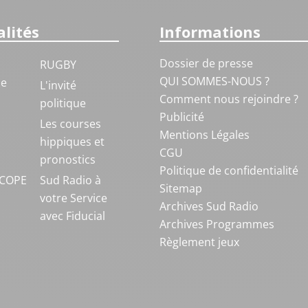
lités
Informations
Dossier de presse
RUGBY
QUI SOMMES-NOUS ?
ue
L'invité
Comment nous rejoindre ?
politique
Publicité
S
Les courses
Mentions Légales
hippiques et
CGU
pronostics
Politique de confidentialité
COPE
Sud Radio à
Sitemap
votre Service
Archives Sud Radio
avec Fiducial
Archives Programmes
Règlement jeux