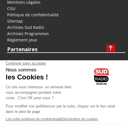
Mentions Légales
CGU
Politique de confidentialité
Sitemap
Archives Sud Radio
Archives Programmes
Règlement jeux
Partenaires
fiducial.fr
lyoncapitale.fr
olympique-et-lyonnais.com
L'application Iphone / Android
Téléchargez l'application
Les cookies