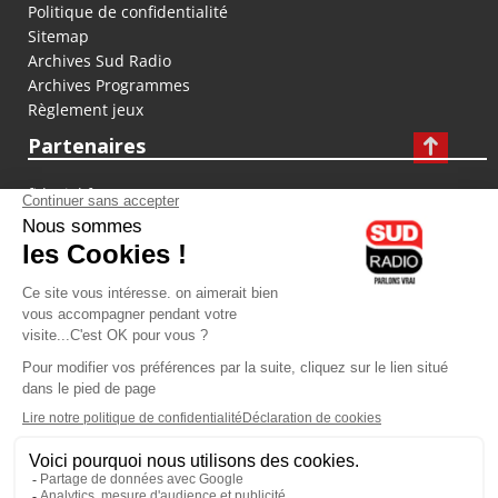
Politique de confidentialité
Sitemap
Archives Sud Radio
Archives Programmes
Règlement jeux
Partenaires
fiducial.fr
lyoncapitale.fr
olympique-et-lyonnais.com
L'application Iphone / Android
Téléchargez l'application
Les cookies
Gestion des cookies