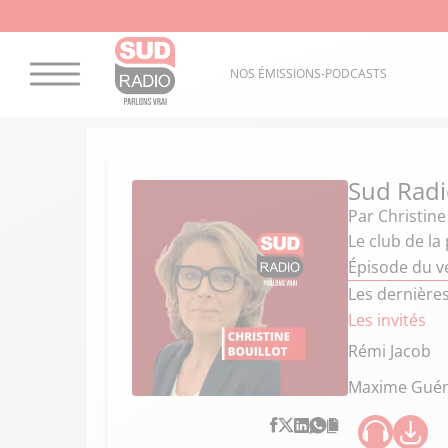
NOS ÉMISSIONS-PODCASTS
Sud Radi
Par
Christine
Le club de la
Épisode du v
Les dernière
Les invités
Rémi Jacob
Maxime Gué