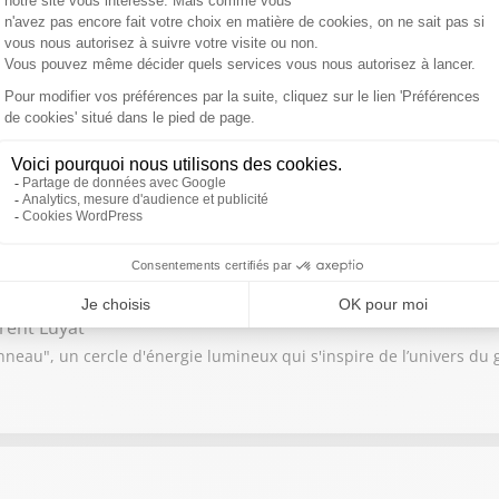
 2025 et celles à voir absolument en 2026 ? Puis quels sont les no
du Mondial de football 2026 ?
mie Mathy
Mimie Mathy de retour en inédit après 2 ans d’absence sur TF1
rent Luyat
neau", un cercle d'énergie lumineux qui s'inspire de l’univers du