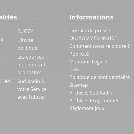
lités
Informations
Dossier de presse
RUGBY
QUI SOMMES-NOUS ?
ue
L'invité
Comment nous rejoindre ?
politique
Publicité
S
Les courses
Mentions Légales
hippiques et
CGU
pronostics
Politique de confidentialité
COPE
Sud Radio à
Sitemap
votre Service
Archives Sud Radio
avec Fiducial
Archives Programmes
Règlement jeux