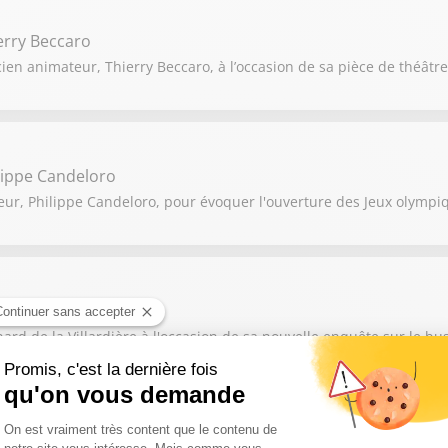
erry Beccaro
ien animateur, Thierry Beccaro, à l’occasion de sa pièce de théâtre 
lippe Candeloro
eur, Philippe Candeloro, pour évoquer l'ouverture des Jeux olympiq
nard de La Villardière
ard de la Villardière à l'occasion de sa nouvelle enquête sur le bu
ain Nigita, Pierre-Nicolas Cléré