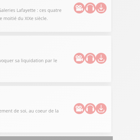
aleries Lafayette : ces quatre
 moitié du XIXe siècle.
oquer sa liquidation par le
sement de soi, au coeur de la