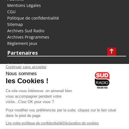
Mentions Légales
CGU
Politique de confidentialité
Sitemap
Archives Sud Radio
Archives Programmes
Règlement jeux
Partenaires
fiducial.fr
lyoncapitale.fr
olympique-et-lyonnais.com
L'application Iphone / Android
Téléchargez l'application
Les cookies