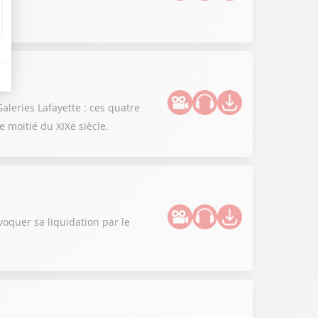
aleries Lafayette : ces quatre
 moitié du XIXe siècle.
oquer sa liquidation par le