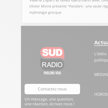
Valérie Expert et Gilles Ganzmann
avec Oli
Olivier Minne présente "Pandore : une seule règl
mythologie grecque
Actua
L'édito
politiq
MEDIA
Contactez nous
HOROS
Un message, une question,
une réaction, écrivez nous !