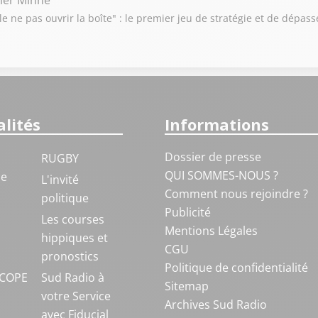
vier Minne
e ne pas ouvrir la boîte" : le premier jeu de stratégie et de dépas
lités
Informations
Dossier de presse
RUGBY
QUI SOMMES-NOUS ?
ue
L'invité
Comment nous rejoindre ?
politique
Publicité
S
Les courses
Mentions Légales
hippiques et
CGU
pronostics
Politique de confidentialité
COPE
Sud Radio à
Sitemap
votre Service
Archives Sud Radio
avec Fiducial