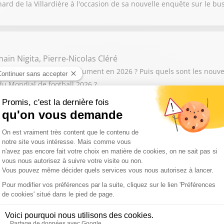
ard de la Villardière à l'occasion de sa nouvelle enquête sur le bu
ain Nigita, Pierre-Nicolas Cléré
 2025 et celles à voir absolument en 2026 ? Puis quels sont les no
du Mondial de football 2026 ?
mie Mathy
Mimie Mathy de retour en inédit après 2 ans d’absence sur TF1
rent Luyat
neau", un cercle d'énergie lumineux qui s'inspire de l’univers du