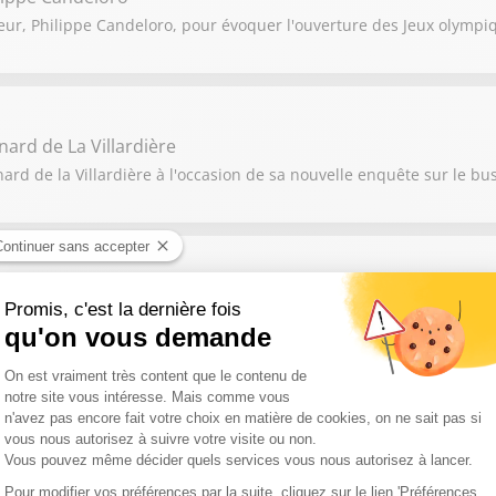
eur, Philippe Candeloro, pour évoquer l'ouverture des Jeux olympiq
nard de La Villardière
ard de la Villardière à l'occasion de sa nouvelle enquête sur le bu
ain Nigita, Pierre-Nicolas Cléré
 2025 et celles à voir absolument en 2026 ? Puis quels sont les no
du Mondial de football 2026 ?
mie Mathy