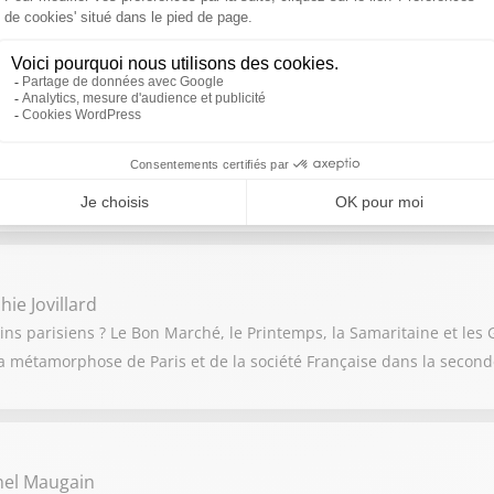
Mimie Mathy de retour en inédit après 2 ans d’absence sur TF1
rent Luyat
neau", un cercle d'énergie lumineux qui s'inspire de l’univers du
ie Jovillard
ns parisiens ? Le Bon Marché, le Printemps, la Samaritaine et les G
a métamorphose de Paris et de la société Française dans la seconde
nel Maugain