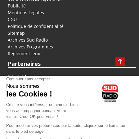
Publicité
Mentions Légales
CGU
Politique de confidentialité
Sitemap
Archives Sud Radio
Archives Programmes
Règlement jeux
Partenaires
fiducial.fr
lyoncapitale.fr
olympique-et-lyonnais.com
L'application Iphone / Android
Téléchargez l'application
Les cookies