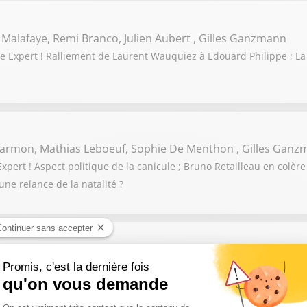
 Malafaye, Remi Branco, Julien Aubert , Gilles Ganzmann
 Expert ! Ralliement de Laurent Wauquiez à Edouard Philippe ; La
 Darmon, Mathias Leboeuf, Sophie De Menthon , Gilles Gan
ert ! Aspect politique de la canicule ; Bruno Retailleau en colère 
une relance de la natalité ?
acques Myard, Gilles Platret, Arnaud Benedetti, Gilles Gan
! Sandrine Rousseau veut censurer le gouvernement pour la gestion 