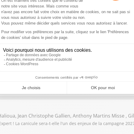
 Fougerat , Mehdy Raïche, Rachida Kaaout , Gilles Ganzman
ert ! Propos polémiques de Monique Barbut, ministre de la Transit
érieur, qui refuse de parler d'"ensauvagement"
o Am Saadi, Arnaud Stéphan, Jean-Claude Beaujour
t ses invités : Jordan Bardella domine les sondages. Comprenez-
alioua, Jean Christophe Gallien, Anthony Martins Misse , G
pert ! La canicule sera-t-elle l'un des enjeux de la campagne 2027