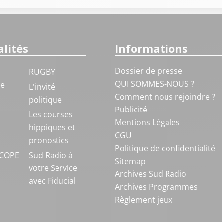
lités
Informations
Dossier de presse
RUGBY
QUI SOMMES-NOUS ?
ue
L'invité
Comment nous rejoindre ?
politique
Publicité
S
Les courses
Mentions Légales
hippiques et
CGU
pronostics
Politique de confidentialité
COPE
Sud Radio à
Sitemap
votre Service
Archives Sud Radio
avec Fiducial
Archives Programmes
Règlement jeux