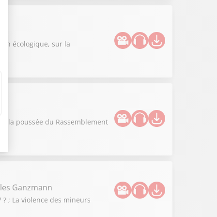
n
ion écologique, sur la
vous la poussée du Rassemblement
illes Ganzmann
 ? ; La violence des mineurs