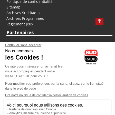
Politique de confidentialité
Sitemap
Archives Sud Radio
Archives Programmes
Règlement jeux
Partenaires
fiducial.fr
lyoncapitale.fr
olympique-et-lyonnais.com
L'application Iphone / Android
Téléchargez l'application
Les cookies
Gestion des cookies