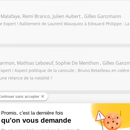
 Malafaye, Remi Branco, Julien Aubert , Gilles Ganzmann
 Expert ! Ralliement de Laurent Wauquiez à Edouard Philippe ; La
 Darmon, Mathias Leboeuf, Sophie De Menthon , Gilles Gan
ert ! Aspect politique de la canicule ; Bruno Retailleau en colère 
une relance de la natalité ?
acques Myard, Gilles Platret, Arnaud Benedetti, Gilles Gan
! Sandrine Rousseau veut censurer le gouvernement pour la gestion 