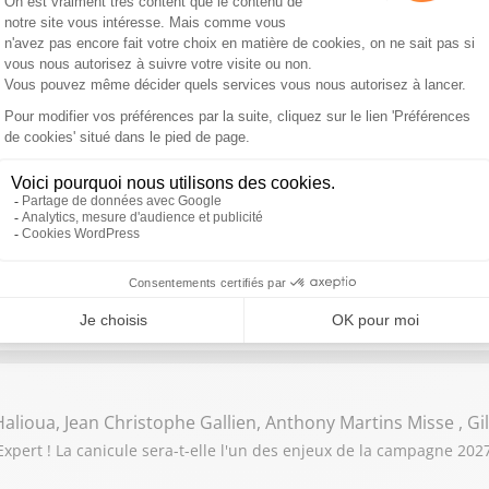
 Fougerat , Mehdy Raïche, Rachida Kaaout , Gilles Ganzman
ert ! Propos polémiques de Monique Barbut, ministre de la Transit
érieur, qui refuse de parler d'"ensauvagement"
o Am Saadi, Arnaud Stéphan, Jean-Claude Beaujour
t ses invités : Jordan Bardella domine les sondages. Comprenez-
alioua, Jean Christophe Gallien, Anthony Martins Misse , G
pert ! La canicule sera-t-elle l'un des enjeux de la campagne 2027