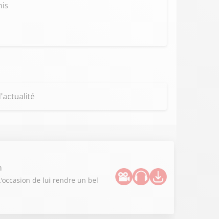
nis
'actualité
n
L'occasion de lui rendre un bel