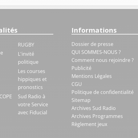
lités
Informations
Dossier de presse
RUGBY
QUI SOMMES-NOUS ?
ue
L'invité
Comment nous rejoindre ?
politique
Publicité
S
Les courses
Mentions Légales
hippiques et
CGU
pronostics
Politique de confidentialité
COPE
Sud Radio à
Sitemap
votre Service
Archives Sud Radio
avec Fiducial
Archives Programmes
Règlement jeux