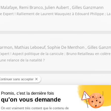
 Malafaye, Remi Branco, Julien Aubert , Gilles Ganzmann
 Expert ! Ralliement de Laurent Wauquiez à Edouard Philippe ; La
 Darmon, Mathias Leboeuf, Sophie De Menthon , Gilles Gan
ert ! Aspect politique de la canicule ; Bruno Retailleau en colère 
une relance de la natalité ?
acques Myard, Gilles Platret, Arnaud Benedetti, Gilles Gan
! Sandrine Rousseau veut censurer le gouvernement pour la gestion 