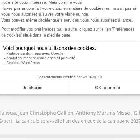
 Fougerat , Mehdy Raïche, Rachida Kaaout , Gilles Ganzman
ert ! Propos polémiques de Monique Barbut, ministre de la Transit
érieur, qui refuse de parler d'"ensauvagement"
o Am Saadi, Arnaud Stéphan, Jean-Claude Beaujour
t ses invités : Jordan Bardella domine les sondages. Comprenez-
alioua, Jean Christophe Gallien, Anthony Martins Misse , G
pert ! La canicule sera-t-elle l'un des enjeux de la campagne 2027