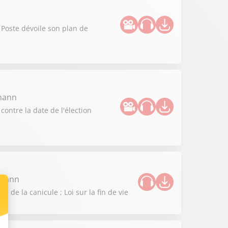
 Poste dévoile son plan de
zmann
contre la date de l'élection
zmann
de la canicule ; Loi sur la fin de vie