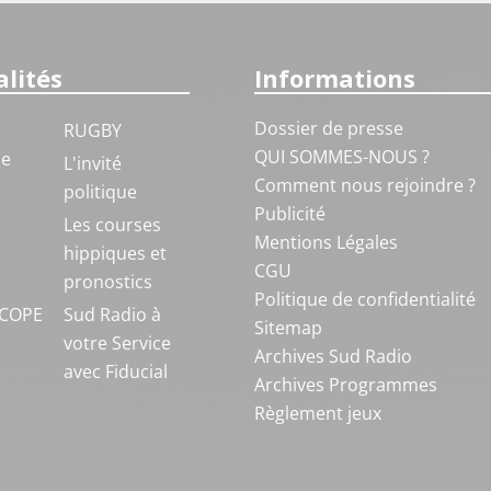
lités
Informations
Dossier de presse
RUGBY
QUI SOMMES-NOUS ?
ue
L'invité
Comment nous rejoindre ?
politique
Publicité
S
Les courses
Mentions Légales
hippiques et
CGU
pronostics
Politique de confidentialité
COPE
Sud Radio à
Sitemap
votre Service
Archives Sud Radio
avec Fiducial
Archives Programmes
Règlement jeux