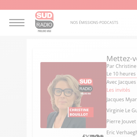
NOS ÉMISSIONS-PODCASTS
Mettez-v
Par
Christine
Le 10 heures 
Avec Jacques 
Les invités
Jacques Mya
Virginie Le G
Pierre Jouvet
Eric Verhaeg