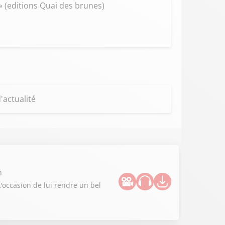
» (editions Quai des brunes)
'actualité
n
L'occasion de lui rendre un bel