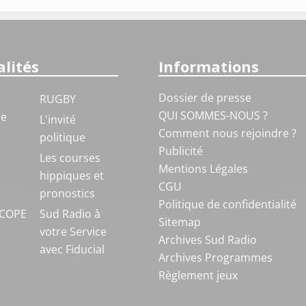
lités
Informations
Dossier de presse
RUGBY
QUI SOMMES-NOUS ?
ue
L'invité
Comment nous rejoindre ?
politique
Publicité
S
Les courses
Mentions Légales
hippiques et
CGU
pronostics
Politique de confidentialité
COPE
Sud Radio à
Sitemap
votre Service
Archives Sud Radio
avec Fiducial
Archives Programmes
Règlement jeux