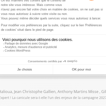
 Fougerat , Mehdy Raïche, Rachida Kaaout , Gilles Ganzman
ert ! Propos polémiques de Monique Barbut, ministre de la Transit
érieur, qui refuse de parler d'"ensauvagement"
o Am Saadi, Arnaud Stéphan, Jean-Claude Beaujour
t ses invités : Jordan Bardella domine les sondages. Comprenez-
alioua, Jean Christophe Gallien, Anthony Martins Misse , G
pert ! La canicule sera-t-elle l'un des enjeux de la campagne 2027