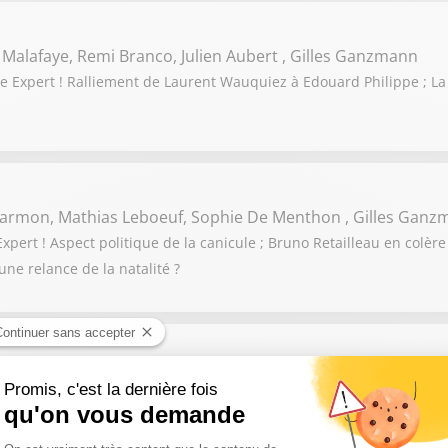
 Malafaye, Remi Branco, Julien Aubert , Gilles Ganzmann
 Expert ! Ralliement de Laurent Wauquiez à Edouard Philippe ; La
 Darmon, Mathias Leboeuf, Sophie De Menthon , Gilles Gan
ert ! Aspect politique de la canicule ; Bruno Retailleau en colère 
une relance de la natalité ?
acques Myard, Gilles Platret, Arnaud Benedetti, Gilles Gan
! Sandrine Rousseau veut censurer le gouvernement pour la gestion 