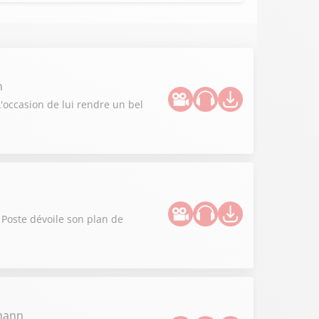
n
L'occasion de lui rendre un bel
 Poste dévoile son plan de
zmann