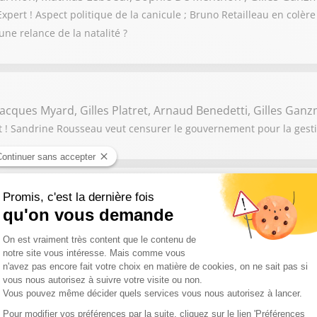
ert ! Aspect politique de la canicule ; Bruno Retailleau en colère 
une relance de la natalité ?
acques Myard, Gilles Platret, Arnaud Benedetti, Gilles Gan
! Sandrine Rousseau veut censurer le gouvernement pour la gestion 
 Fougerat , Mehdy Raïche, Rachida Kaaout , Gilles Ganzman
ert ! Propos polémiques de Monique Barbut, ministre de la Transit
érieur, qui refuse de parler d'"ensauvagement"