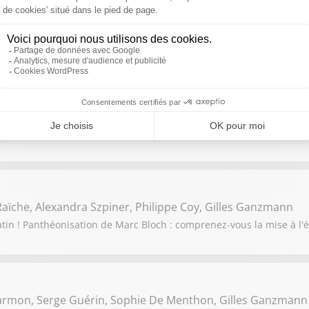
o Am Saadi, Arnaud Stéphan, Jean-Claude Beaujour
t ses invités : Jordan Bardella domine les sondages. Comprenez-
alioua, Jean Christophe Gallien, Anthony Martins Misse , G
pert ! La canicule sera-t-elle l'un des enjeux de la campagne 2027
aïche, Alexandra Szpiner, Philippe Coy, Gilles Ganzmann
tin ! Panthéonisation de Marc Bloch : comprenez-vous la mise à l'é
Darmon, Serge Guérin, Sophie De Menthon, Gilles Ganzmann