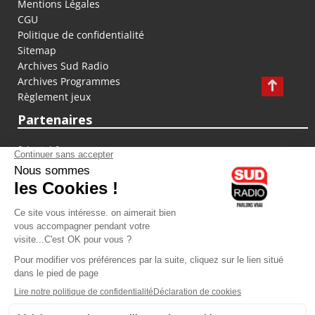
Mentions Légales
CGU
Politique de confidentialité
Sitemap
Archives Sud Radio
Archives Programmes
Règlement jeux
Partenaires
fiducial.fr
lyoncapitale.fr
olympique-et-lyonnais.com
L'application Iphone / Android
Téléchargez l'application
Les cookies
Gestion des cookies