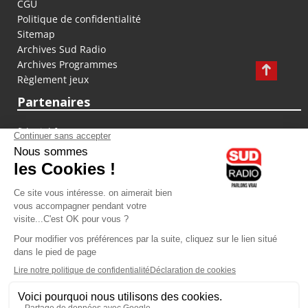
CGU
Politique de confidentialité
Sitemap
Archives Sud Radio
Archives Programmes
Règlement jeux
Partenaires
fiducial.fr
lyoncapitale.fr
olympique-et-lyonnais.com
L'application Iphone / Android
Téléchargez l'application
Les cookies
Gestion des cookies