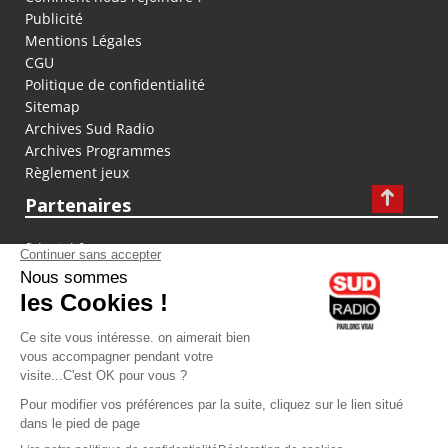
Publicité
Mentions Légales
CGU
Politique de confidentialité
Sitemap
Archives Sud Radio
Archives Programmes
Règlement jeux
Partenaires
fiducial.fr
lyoncapitale.fr
olympique-et-lyonnais.com
L'application Iphone / Android
Téléchargez l'application
Les cookies